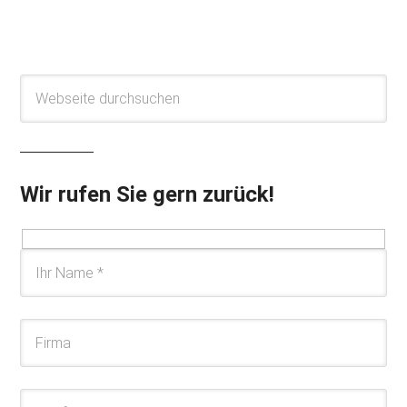
Wir rufen Sie gern zurück!
Please leave this field empty.
Please leave this field empty.