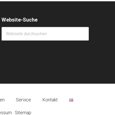
Website-Suche
nen
Service
Kontakt
essum
·
Sitemap