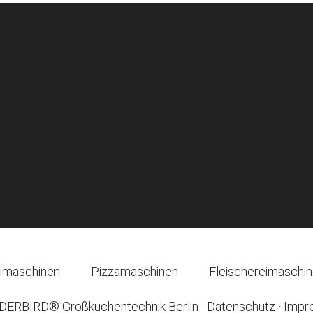
imaschinen
Pizzamaschinen
Fleischereimaschi
ERBIRD® Großküchentechnik Berlin
·
Datenschutz
·
Impr