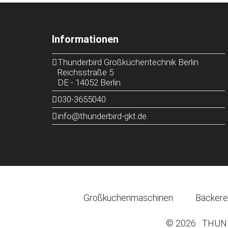
Informationen
Thunderbird Großküchentechnik Berlin
Reichsstraße 5
DE
-
14052
Berlin
030-3655040
info@thunderbird-gkt.de
Großküchenmaschinen
Bäckere
© 2026 ·
THUND