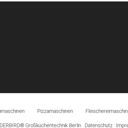
imaschinen
Pizzamaschinen
Fleischereimaschi
ERBIRD® Großküchentechnik Berlin
·
Datenschutz
·
Impr