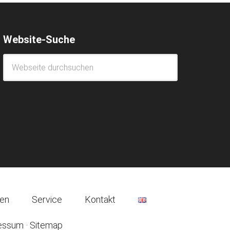
Website-Suche
nen
Service
Kontakt
essum
·
Sitemap