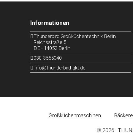
Informationen
Thunderbird Großküchentechnik Berlin
Reichsstraße 5
DE
-
14052
Berlin
030-3655040
info@thunderbird-gkt.de
Großküchenmaschinen
Bäckere
© 2026 ·
THUND