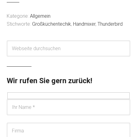
Kategorie:
Allgemein
Stichworte:
Großküchentechik
,
Handmixer
,
Thunderbird
Wir rufen Sie gern zurück!
Please leave this field empty.
Please leave this field empty.