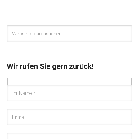
Wir rufen Sie gern zurück!
Please leave this field empty.
Please leave this field empty.